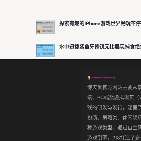
探索有趣的iPhone游戏世界畅玩不
水中迅捷鲨鱼牙锋锐无比展现捕食绝
博天堂官方网站主要从
端、PC端及虚拟现实（
戏的研发与发行，涵盖
扮演、策略类、休闲娱
种游戏类型。通过自主
游戏引擎，918打造了