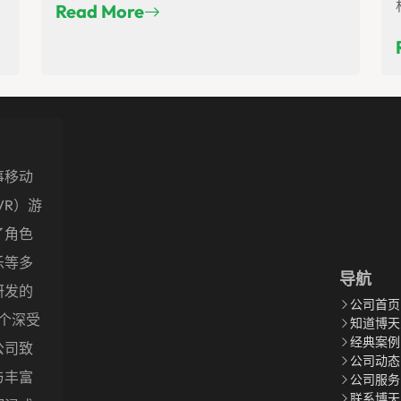
Read More
事移动
VR）游
了角色
乐等多
导航
研发的
公司首页
多个深受
知道博天
经典案例
公司致
公司动态
与丰富
公司服务
联系博天