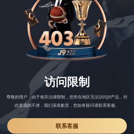
访问限制
尊敬的用户，由于相关法律限制，您所在地区无法访问J9产品，对
此造成的不便，我们深表歉意，您如有疑问请联系客服。
联系客服