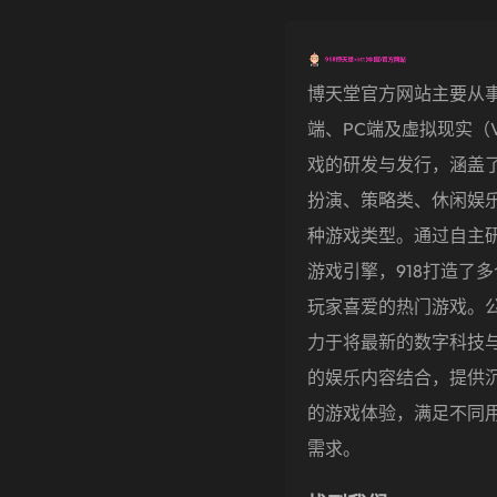
博天堂官方网站主要从
端、PC端及虚拟现实（
戏的研发与发行，涵盖
扮演、策略类、休闲娱
种游戏类型。通过自主
游戏引擎，918打造了
玩家喜爱的热门游戏。
力于将最新的数字科技
的娱乐内容结合，提供
的游戏体验，满足不同
需求。