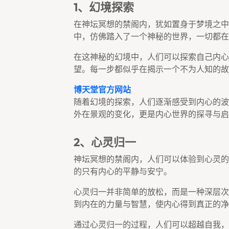
1、幻境探索
在神坛冥想的禁阁内，犹如置身于梦境之中
中，仿佛踏入了一个神秘的世界，一切都在
在这神秘的幻境中，人们可以探索自己内心
望。每一步都似乎在揭示一个不为人知的故
博天堂官方网站
随着幻境的探索，人们逐渐感受到内心的波
外在景观的变化，更是内心世界的探寻与启
2、心灵归一
神坛冥想的禁阁内，人们可以体验到心灵的
的只有内心的平静与安宁。
心灵归一并非简单的放松，而是一种深层次
到内在的力量与智慧，使内心得到真正的净
通过心灵归一的过程，人们可以超越自我，