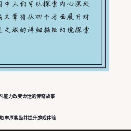
凡能力改变命运的传奇故事
获取丰厚奖励并提升游戏体验