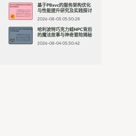
基于PBsvc的服务架构优化
与性能提升研究及实践探讨
2026-08-05 05:50:28
哈利波特巧克力蛙NPC背后
的魔法故事与神奇冒险揭秘
2026-08-04 05:50:42