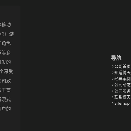
事移动
VR）游
了角色
乐等多
导航
研发的
公司首页
多个深受
知道博天
经典案例
公司致
公司动态
与丰富
公司服务
联系博天
沉浸式
Sitemap
用户的