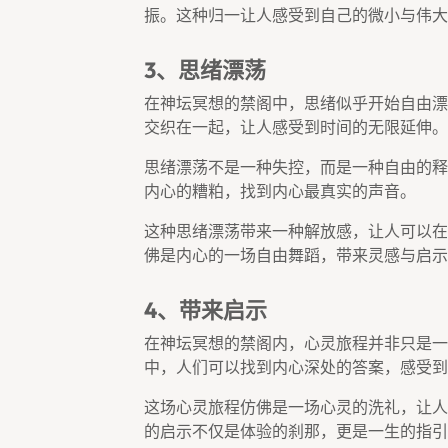
振。这种归一让人感受到自己的微小与伟大
3、思绪漂荡
在神坛冥想的禁阁中，思绪似乎开始自由漂
交织在一起，让人感受到时间的无限延伸。
思绪漂荡不是一种失控，而是一种自由的释
内心的糟粕，找到内心最真实的声音。
这种思绪漂荡带来一种解放感，让人可以在
佛是内心的一场自由舞蹈，带来灵感与启示
4、带来启示
在神坛冥想的禁阁内，心灵旅程并非只是一
中，人们可以找到内心深处的答案，感受到
这场心灵旅程仿佛是一场心灵的洗礼，让人
的启示不仅是体验的刹那，更是一生的指引