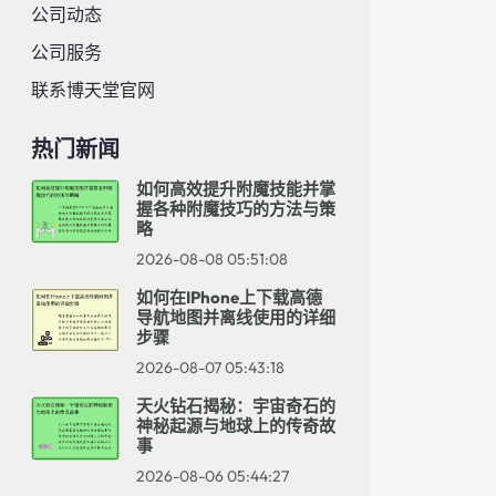
公司动态
公司服务
联系博天堂官网
热门新闻
如何高效提升附魔技能并掌
握各种附魔技巧的方法与策
略
2026-08-08 05:51:08
如何在iPhone上下载高德
导航地图并离线使用的详细
步骤
2026-08-07 05:43:18
天火钻石揭秘：宇宙奇石的
神秘起源与地球上的传奇故
事
2026-08-06 05:44:27