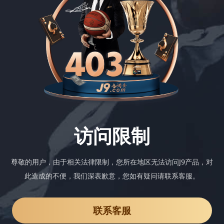
访问限制
尊敬的用户，由于相关法律限制，您所在地区无法访问J9产品，对
此造成的不便，我们深表歉意，您如有疑问请联系客服。
联系客服