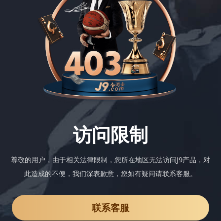
访问限制
尊敬的用户，由于相关法律限制，您所在地区无法访问J9产品，对
此造成的不便，我们深表歉意，您如有疑问请联系客服。
联系客服