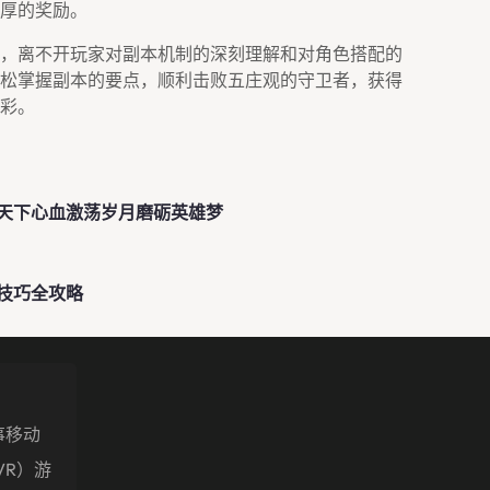
厚的奖励。
，离不开玩家对副本机制的深刻理解和对角色搭配的
松掌握副本的要点，顺利击败五庄观的守卫者，获得
彩。
天下心血激荡岁月磨砺英雄梦
技巧全攻略
事移动
VR）游