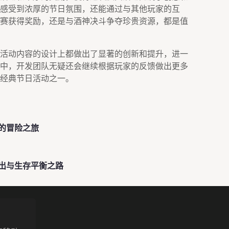
感受到浓厚的节日氛围，还能通过与其他玩家的互
赛获得奖励，还是与酒神决斗争夺珍贵资源，都是值
活动内容的设计上都做出了显著的创新和提升，进一
中，开发团队无疑还会继续根据玩家的反馈做出更多
经典节日活动之一。
的冒险之旅
出与生存平衡之路