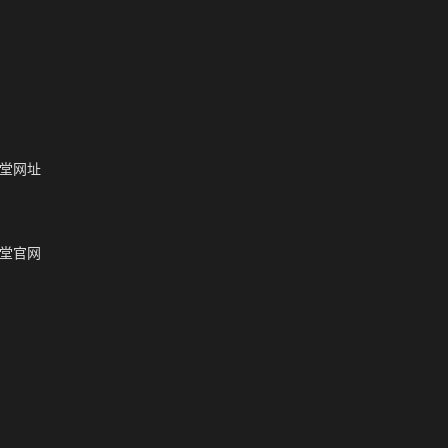
堂网址
堂官网