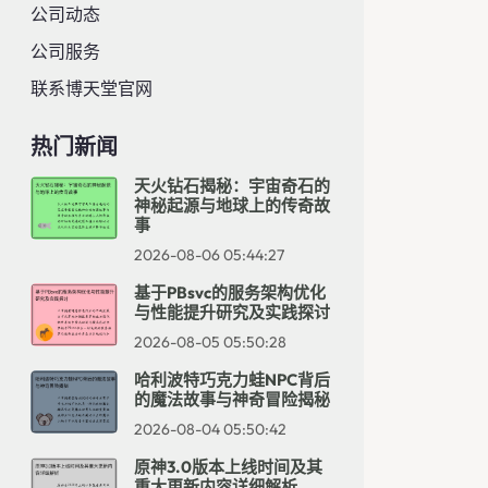
公司动态
公司服务
联系博天堂官网
热门新闻
天火钻石揭秘：宇宙奇石的
神秘起源与地球上的传奇故
事
2026-08-06 05:44:27
基于PBsvc的服务架构优化
与性能提升研究及实践探讨
2026-08-05 05:50:28
哈利波特巧克力蛙NPC背后
的魔法故事与神奇冒险揭秘
2026-08-04 05:50:42
原神3.0版本上线时间及其
重大更新内容详细解析