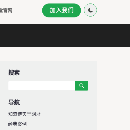
加入我们
堂官网
搜索
导航
知道博天堂网址
经典案例