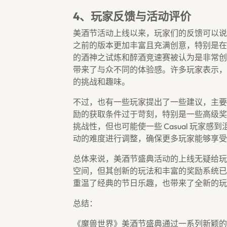
4、玩家反馈与活动评价
美酒节活动上线以来，玩家们的反馈可以说
之前的版本更加丰富且充满创意，特别是在
的酒神之试炼和醉酒竞速赛被认为是非常创
带来了与众不同的体验感。许多玩家表示，
的挑战和趣味。
不过，也有一些玩家提出了一些建议，主要
励的获取条件过于苛刻，特别是一些高级奖
挑战性，但也可能使一些 Casual 玩家
动的难度进行调整，确保更多玩家能够享受
总体来说，美酒节盛典活动的上线无疑给玩
空间，但其创新的玩法和丰富的奖励系统已
重温了经典的节日乐趣，也带来了全新的玩
总结：
《魔兽世界》美酒节盛典通过一系列新颖的