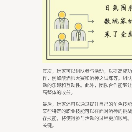
其次，玩家可以组队参与活动，以提高成功
作，例如酿酒师大赛和酒神之试炼等。组队
动的乐趣和互动性。此外，团队合作能够让
高整体的收益。
最后，玩家还可以通过提升自己的角色技能
某些特定的职业技能可以在面对酒神的挑战
存技能，将使得参与活动的过程更加顺利。
关键。